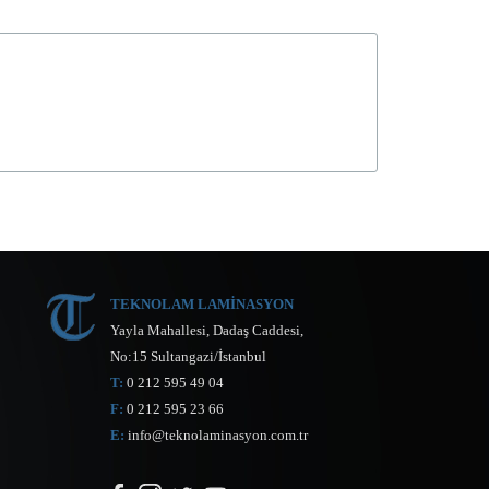
TEKNOLAM LAMİNASYON
Yayla Mahallesi, Dadaş Caddesi,
No:15 Sultangazi/İstanbul
T:
0 212 595 49 04
F:
0 212 595 23 66
E:
info@teknolaminasyon.com.tr