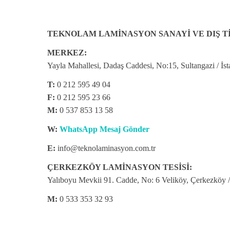
TEKNOLAM LAMİNASYON SANAYİ VE DIŞ Tİ
MERKEZ:
Yayla Mahallesi, Dadaş Caddesi, No:15, Sultangazi /
İs
T:
0 212 595 49 04
F:
0 212 595 23 66
M:
0 537 853 13 58
W:
WhatsApp Mesaj Gönder
E:
info@teknolaminasyon.com.tr
ÇERKEZKÖY LAMİNASYON TESİSİ:
Yalıboyu Mevkii 91. Cadde, No: 6 Veliköy, Çerkezköy /
M:
0 533 353 32 93