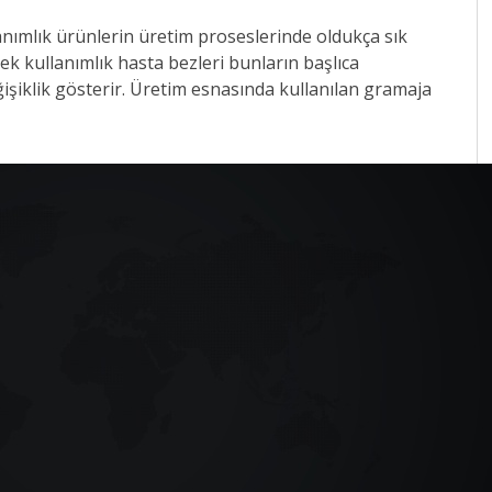
anımlık ürünlerin üretim proseslerinde oldukça sık
 tek kullanımlık hasta bezleri bunların başlıca
şiklik gösterir. Üretim esnasında kullanılan gramaja