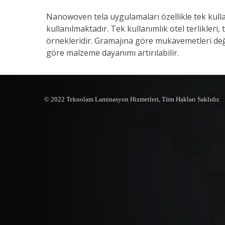
Nanowoven tela uygulamaları özellikle tek kull
kullanılmaktadır. Tek kullanımlık otel terlikleri,
örnekleridir. Gramajına göre mukavemetleri deği
göre malzeme dayanımı artırılabilir.
© 2022 Teknolam Laminasyon Hizmetleri,
Tüm Hakları Saklıdır.